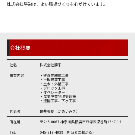
株式会社勝栄は、よい職場づくりを心がけています。
会社概要
社名
株式会社勝栄
事業内容
・建造物解体工事
・一般建築工事
・土木・外構工事
・ブロック工事
・オペレーター
・産業廃棄物収集運搬
・造園工事、下水工事
代表者
亀井美樹（かめいみき）
所在地
〒245-0067 神奈川県横浜市戸塚区深谷町1647-14
TEL
045-719-4039（担当者に繋がる）